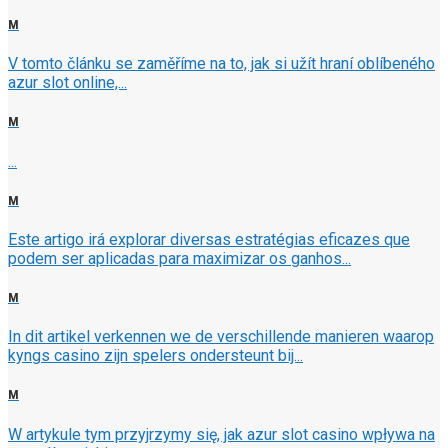
M
V tomto článku se zaměříme na to, jak si užít hraní oblíbeného
azur slot online,...
M
...
M
Este artigo irá explorar diversas estratégias eficazes que
podem ser aplicadas para maximizar os ganhos...
M
In dit artikel verkennen we de verschillende manieren waarop
kyngs casino zijn spelers ondersteunt bij...
M
W artykule tym przyjrzymy się, jak azur slot casino wpływa na