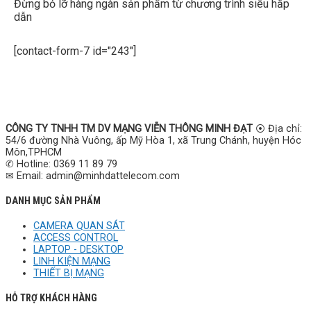
Đừng bỏ lỡ hàng ngàn sản phẩm từ chương trình siêu hấp
dẫn
[contact-form-7 id="243"]
CÔNG TY TNHH TM DV MẠNG VIỄN THÔNG MINH ĐẠT
⦿ Địa chỉ:
54/6 đường Nhà Vuông, ấp Mỹ Hòa 1, xã Trung Chánh, huyện Hóc
Môn,TPHCM
✆ Hotline: 0369 11 89 79
✉ Email: admin@minhdattelecom.com
DANH MỤC SẢN PHẨM
CAMERA QUAN SÁT
ACCESS CONTROL
LAPTOP - DESKTOP
LINH KIỆN MẠNG
THIẾT BỊ MẠNG
HỖ TRỢ KHÁCH HÀNG