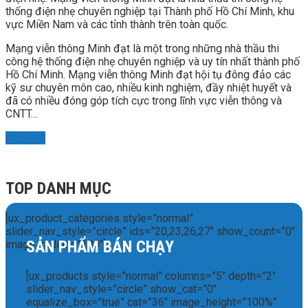
thống điện nhẹ chuyên nghiệp tại Thành phố Hồ Chí Minh, khu
vực Miền Nam và các tỉnh thành trên toàn quốc.
Mạng viễn thông Minh đạt là một trong những nhà thầu thi
công hệ thống điện nhẹ chuyên nghiệp và uy tín nhất thành phố
Hồ Chí Minh. Mạng viễn thông Minh đạt hội tụ đông đảo các
kỹ sư chuyên môn cao, nhiều kinh nghiệm, đầy nhiệt huyết và
đã có nhiều đóng góp tích cực trong lĩnh vực viễn thông và
CNTT…
Đọc tiếp
TOP DANH MỤC
[ux_product_categories style=”normal”
slider_nav_style=”circle” ids=”20,23,26,27″ show_count=”0″
SẢN PHẨM BÁN CHẠY
image_radius=”100″]
[ux_products style=”normal” columns=”5″ depth=”2″
slider_nav_style=”circle” show_cat=”0″
equalize_box=”true” cat=”36″ image_height=”100%”