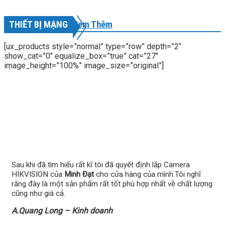
THIẾT BỊ MẠNG
Xem Thêm
[ux_products style=”normal” type=”row” depth=”2″
show_cat=”0″ equalize_box=”true” cat=”27″
image_height=”100%” image_size=”original”]
PHẢN HỒI KHÁCH HÀNG
Sau khi đã tìm hiểu rất kĩ tôi đã quyết định lắp Camera
HIKVISION của
Minh Đạt
cho cửa hàng của mình.Tôi nghĩ
rằng đây là một sản phẩm rất tốt phù hợp nhất về chất lượng
cũng như giá cả.
A.Quang Long – Kinh doanh