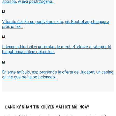
sposób, w jaki postrzegane...
M
V tomto článku se podíváme na to, jak Roobet app funguje a
proč je tak...
M
I denne artikel vil vi udforske de mest effektive strategier til
bingobonga online poker for...
M
En este artículo, exploraremos la oferta de Jugabet, un casino
online que se ha posicionado...
ĐĂNG KÝ NHẬN TIN KHUYẾN MÃI HOT MỖI NGÀY