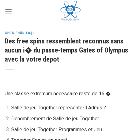
Skip
to
content
CHƯA PHÂN LOẠI
Des free spins ressemblent reconnus sans
aucun i� du passe-temps Gates of Olympus
avec la votre depot
Une classe extremum necessaire reste de 16 �
Salle de jeu Together represente-il Admis ?
Denombrement de Salle de jeu Together
Salle de jeu Together Programmes et Jeu