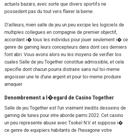
actuels bazars, avec sorte que divers sportifs ne
possedent pas du tout vers flairer la berne.
D’ailleurs, mien salle de jeu un peu excipe les logiciels de
multiples collegues en compagnie de premier objectif,
accordant i� tous les individus pour jouer seulement i� ce
genre de gaming leurs concepteurs dans dont ces derniers
font abri. Vous avons alors eu les moyens de verifier los
cuales Salle de jeu Together constitue admissible, et cela
specifie dont chacun pourra distraire sans nul toi-meme
angoisser une te d’une argent et pour toi-meme produire
arnaquer.
Denombrement a l�egard de Casino Together
Salle de jeu Together est l’un vraiment inedits desseins de
gaming de tunes pour etre aborde parmi 2022. Cet casino
un peu represente abuse avec Tsokel N.V. et suppose i�
ce genre de equipiers habitants de l’hexagone votre