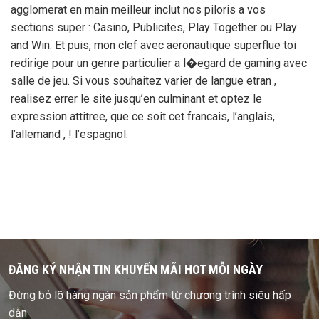
agglomerat en main meilleur inclut nos piloris a vos
sections super : Casino, Publicites, Play Together ou Play
and Win. Et puis, mon clef avec aeronautique superflue toi
redirige pour un genre particulier a l�egard de gaming avec
salle de jeu. Si vous souhaitez varier de langue etran ,
realisez errer le site jusqu’en culminant et optez le
expression attitree, que ce soit cet francais, l’anglais,
l’allemand , ! l’espagnol.
ĐĂNG KÝ NHẬN TIN KHUYẾN MÃI HOT MỖI NGÀY
Đừng bỏ lỡ hàng ngàn sản phẩm từ chương trình siêu hấp
dẫn