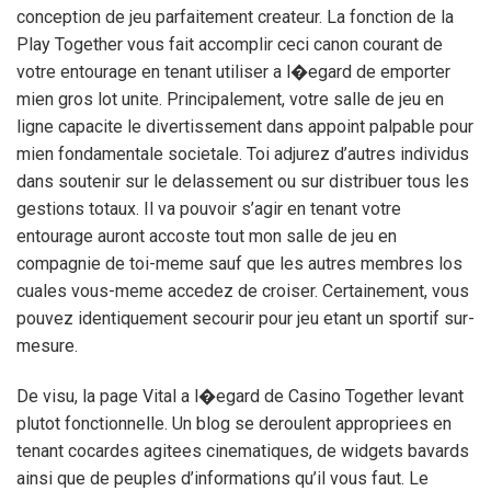
conception de jeu parfaitement createur. La fonction de la
Play Together vous fait accomplir ceci canon courant de
votre entourage en tenant utiliser a l�egard de emporter
mien gros lot unite. Principalement, votre salle de jeu en
ligne capacite le divertissement dans appoint palpable pour
mien fondamentale societale. Toi adjurez d’autres individus
dans soutenir sur le delassement ou sur distribuer tous les
gestions totaux. Il va pouvoir s’agir en tenant votre
entourage auront accoste tout mon salle de jeu en
compagnie de toi-meme sauf que les autres membres los
cuales vous-meme accedez de croiser. Certainement, vous
pouvez identiquement secourir pour jeu etant un sportif sur-
mesure.
De visu, la page Vital a l�egard de Casino Together levant
plutot fonctionnelle. Un blog se deroulent appropriees en
tenant cocardes agitees cinematiques, de widgets bavards
ainsi que de peuples d’informations qu’il vous faut. Le