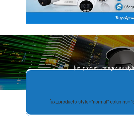
[ux_product_categories styl
[ux_products style=”normal” columns=”5