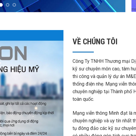
VỀ CHÚNG TÔI
Công Ty TNHH Thương mại Dịc
kỹ sư chuyên môn cao, tâm huy
thi công và quản lý dự án M&E,
thống điện nhẹ. Mạng viễn thô
chuyên nghiệp tại Thành phố H
toàn quốc.
Mạng viễn thông Minh đạt là m
chuyên nghiệp và uy tín nhất 
tụ đông đảo các kỹ sư chuyên 
có nhiều đóng góp tích cực tr