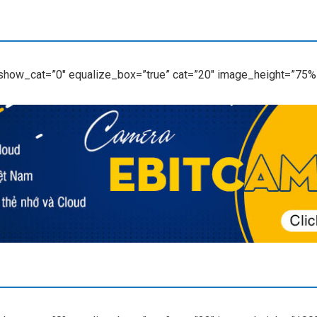
 show_cat=”0″ equalize_box=”true” cat=”20″ image_height=”75%”