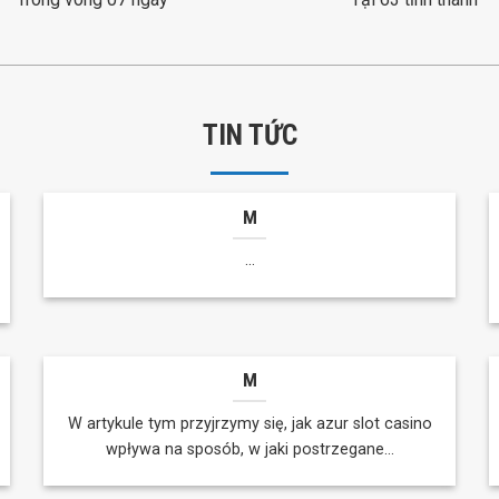
TIN TỨC
M
...
M
W artykule tym przyjrzymy się, jak azur slot casino
wpływa na sposób, w jaki postrzegane...