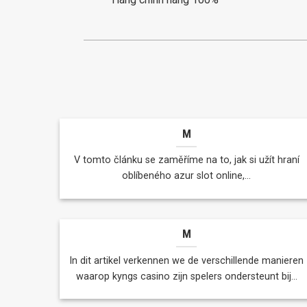
M
V tomto článku se zaměříme na to, jak si užít hraní
oblíbeného azur slot online,...
M
In dit artikel verkennen we de verschillende manieren
waarop kyngs casino zijn spelers ondersteunt bij...