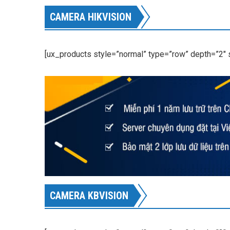
CAMERA HIKVISION
[ux_products style=”normal” type=”row” depth=”2″
CAMERA KBVISION