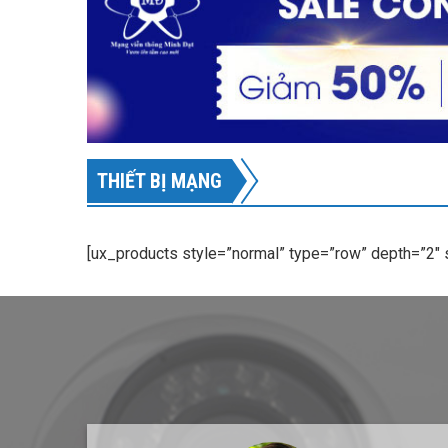
THIẾT BỊ MẠNG
[ux_products style=”normal” type=”row” depth=”2″