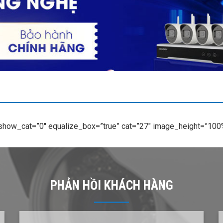
 show_cat=”0″ equalize_box=”true” cat=”27″ image_height=”100%
PHẢN HỒI KHÁCH HÀNG