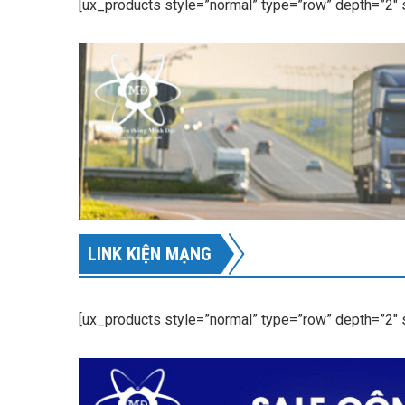
[ux_products style=”normal” type=”row” depth=”2″
LINK KIỆN MẠNG
[ux_products style=”normal” type=”row” depth=”2″