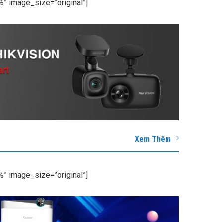
” image_size=”original”]
Xem Thêm
” image_size=”original”]