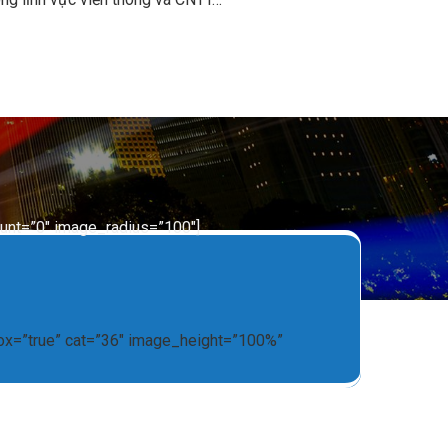
ount=”0″ image_radius=”100″]
box=”true” cat=”36″ image_height=”100%”