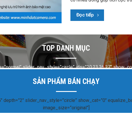
Đọc tiếp
TOP DANH MỤC
e=”normal” slider_nav_style=”circle” ids=”20,23,26,27″ show_c
SẢN PHẨM BÁN CHẠY
″ depth=”2″ slider_nav_style=”circle” show_cat=”0″ equalize_
image_size=”original”]