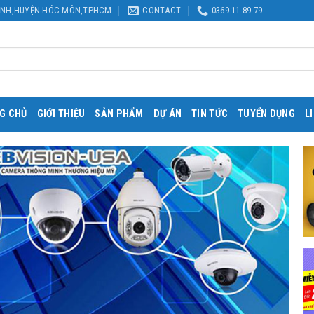
CHÁNH,HUYỆN HÓC MÔN,TPHCM
CONTACT
0369 11 89 79
G CHỦ
GIỚI THIỆU
SẢN PHẨM
DỰ ÁN
TIN TỨC
TUYỂN DỤNG
L