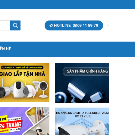
-
✆ HOTLINE: 0369 11 89 79
IÊN HỆ