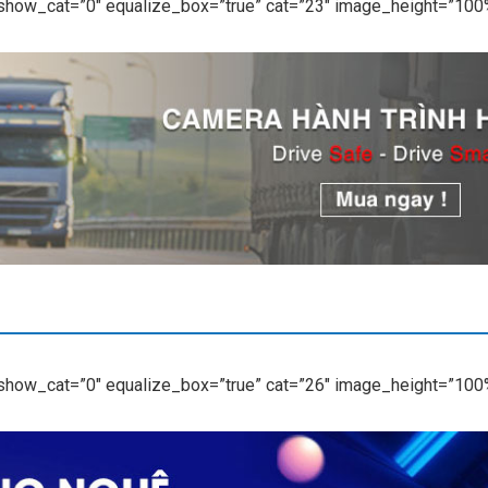
 show_cat=”0″ equalize_box=”true” cat=”23″ image_height=”100%
 show_cat=”0″ equalize_box=”true” cat=”26″ image_height=”100%